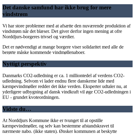
Det danske samfund har ikke brug for mere
vindstrøm
Vi har store problemer med at afsætte den nuværende produktion af
vindstrøm når det blæser. Det giver derfor ingen mening at ofre
Norddjurs-borgeres trivsel og værdier.
Det er nødvendigt at mange borgere viser solidaritet med alle de
berørte måske kommende vindmøllenaboer.
Nyttigt perspektiv
Danmarks CO2-udledning er ca. 1 milliontedel af verdens CO2-
udledning. Selvom vi lader endnu flere danskerne lide med
kæmpevindmøller redder det ikke verden. Eksperter udtaler nu, at
yderligere udbygning af dansk vindkraft vil øge CO2-udledningen i
EU - grundet kvoteordningen.
Vidste du…
At Norddjurs Kommune ikke er tvunget til at opstille
kæmpevindmøller, og selv kan bestemme afstandskravet til
nærmeste nabo. (ikke staten). Ønsker kommunen at beskytte