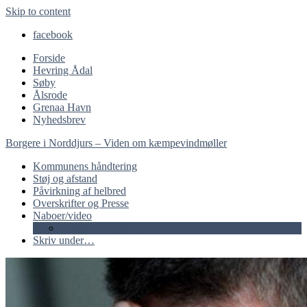
Skip to content
facebook
Forside
Hevring Ådal
Søby
Ålsrode
Grenaa Havn
Nyhedsbrev
Borgere i Norddjurs – Viden om kæmpevindmøller
Kommunens håndtering
Støj og afstand
Påvirkning af helbred
Overskrifter og Presse
Naboer/video
Vindmølleflygtninge
Skriv under…