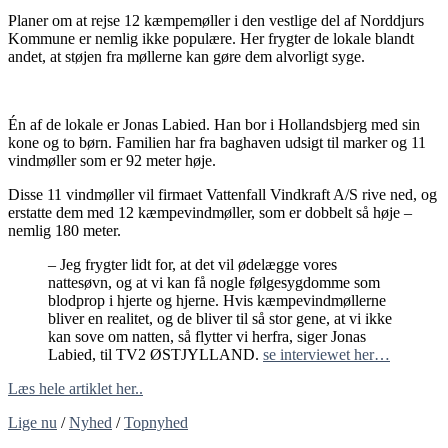
Planer om at rejse 12 kæmpemøller i den vestlige del af Norddjurs
Kommune er nemlig ikke populære. Her frygter de lokale blandt
andet, at støjen fra møllerne kan gøre dem alvorligt syge.
Én af de lokale er Jonas Labied. Han bor i Hollandsbjerg med sin
kone og to børn. Familien har fra baghaven udsigt til marker og 11
vindmøller som er 92 meter høje.
Disse 11 vindmøller vil firmaet Vattenfall Vindkraft A/S rive ned, og
erstatte dem med 12 kæmpevindmøller, som er dobbelt så høje –
nemlig 180 meter.
– Jeg frygter lidt for, at det vil ødelægge vores
nattesøvn, og at vi kan få nogle følgesygdomme som
blodprop i hjerte og hjerne. Hvis kæmpevindmøllerne
bliver en realitet, og de bliver til så stor gene, at vi ikke
kan sove om natten, så flytter vi herfra, siger Jonas
Labied, til TV2 ØSTJYLLAND.
se interviewet her…
Læs hele artiklet her..
Lige nu
/
Nyhed
/
Topnyhed