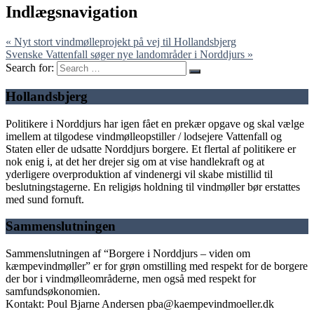
Indlægsnavigation
« Nyt stort vindmølleprojekt på vej til Hollandsbjerg
Svenske Vattenfall søger nye landområder i Norddjurs »
Search for:
Hollandsbjerg
Politikere i Norddjurs har igen fået en prekær opgave og skal vælge
imellem at tilgodese vindmølleopstiller / lodsejere Vattenfall og
Staten eller de udsatte Norddjurs borgere. Et flertal af politikere er
nok enig i, at det her drejer sig om at vise handlekraft og at
yderligere overproduktion af vindenergi vil skabe mistillid til
beslutningstagerne. En religiøs holdning til vindmøller bør erstattes
med sund fornuft.
Sammenslutningen
Sammenslutningen af “Borgere i Norddjurs – viden om
kæmpevindmøller” er for grøn omstilling med respekt for de borgere
der bor i vindmølleområderne, men også med respekt for
samfundsøkonomien.
Kontakt: Poul Bjarne Andersen pba@kaempevindmoeller.dk