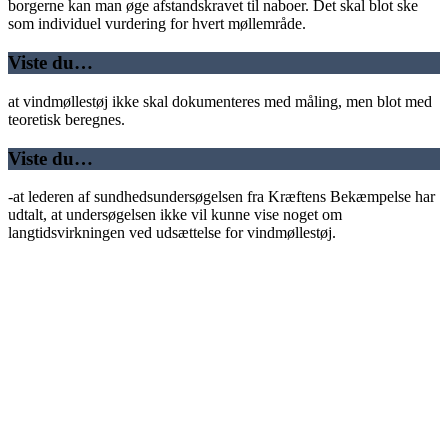
borgerne kan man øge afstandskravet til naboer. Det skal blot ske
som individuel vurdering for hvert møllemråde.
Viste du…
at vindmøllestøj ikke skal dokumenteres med måling, men blot med
teoretisk beregnes.
Viste du…
-at lederen af sundhedsundersøgelsen fra Kræftens Bekæmpelse har
udtalt, at undersøgelsen ikke vil kunne vise noget om
langtidsvirkningen ved udsættelse for vindmøllestøj.