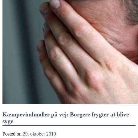
Kæmpevindmøller på vej: Borgere frygter at blive
syge
Posted on
29. oktober 2019