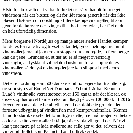
Historien bekræfter, at vi har indrettet os, så vi har alt for meget
vindstrøm når det blæser, og alt for lidt strøm generelt når det ikke
blæser. Historien om opstilling af flere kæmpevindmøller, til stor
gene for de borgere der tvinges til at bo i nærheden, har fået endnu
en helt uforståelig dimension.
Mens borgerne i Norddjurs og mange andre steder i landet kæmper
for deres fortsatte liv og trivsel på landet, lyder meldingerne nu til
vindmølleejerne, at jo mere du stopper din vindmølle, jo flere penge
kan du tjene. Grunden er, at der nu er så meget overflødig
vindstrøm, at Tyskland vil betale danskerne for at stoppe deres
vindmøller, så de tyske vindmølleejere kan slippe af med deres
vindstrøm.
Det er en ordning som 500 danske vindmølleejere har tilsluttet sig,
og som styres af EnergiNet Danmark. På blot 1 år har Kenneth
Lund’s vindmølle været stoppet over 150 gange når det blæser, og
disse stop har givet ham en ekstraindtægt på over 100.000 kr. I 2016
forventer han at dette beløb vil stige til det dobbelte grundet den
fortsatte udbygning af vindkraften med kæmpevindmøller. Kennet
Lund forstår ikke selv det fornuftige i dette, men når nogen vil betale
os for at sætte vore møller i stå, ja, så er vi da villige til det. Når vi
kan tjene mere på at lade møllerne stå stille gør vi det, selvom det
virker lidt fjollet, som Kenneth Lund udtrykker det.