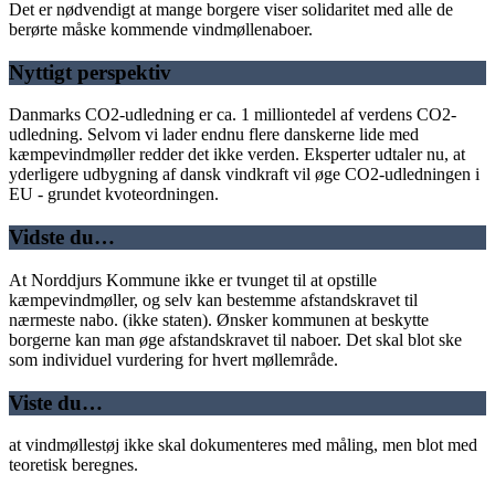
Det er nødvendigt at mange borgere viser solidaritet med alle de
berørte måske kommende vindmøllenaboer.
Nyttigt perspektiv
Danmarks CO2-udledning er ca. 1 milliontedel af verdens CO2-
udledning. Selvom vi lader endnu flere danskerne lide med
kæmpevindmøller redder det ikke verden. Eksperter udtaler nu, at
yderligere udbygning af dansk vindkraft vil øge CO2-udledningen i
EU - grundet kvoteordningen.
Vidste du…
At Norddjurs Kommune ikke er tvunget til at opstille
kæmpevindmøller, og selv kan bestemme afstandskravet til
nærmeste nabo. (ikke staten). Ønsker kommunen at beskytte
borgerne kan man øge afstandskravet til naboer. Det skal blot ske
som individuel vurdering for hvert møllemråde.
Viste du…
at vindmøllestøj ikke skal dokumenteres med måling, men blot med
teoretisk beregnes.