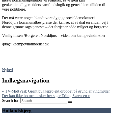
næste kommunalpolitiker vil reagerer, så vi igen kan
genkende tidligere tiders samfundslogik og genetablere tilliden til
vore politikere.
Der må være nogen blandt vore dygtige socialdemokrater i
Norddjurs kommunalbestyrelse der kan se, at vi skal en anden vej i
denne grønne sags tjeneste – det fortjener både miljøet og borgerne.
Venlig hilsen /Borgere i Norddjurs – viden om kæmpevindmøller
/pba@kaempevindmoeller.dk
Nyhed
Indlægsnavigation
« TV-MidtVest: Grønt byggeprojekt droppet på grund af vindmøller
Der kan ikke bo mennesker her siger Erling Sørensen »
Search for:
Hollandsbjerg