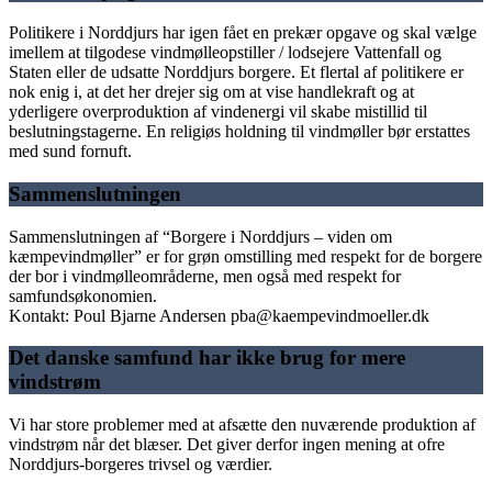
Politikere i Norddjurs har igen fået en prekær opgave og skal vælge
imellem at tilgodese vindmølleopstiller / lodsejere Vattenfall og
Staten eller de udsatte Norddjurs borgere. Et flertal af politikere er
nok enig i, at det her drejer sig om at vise handlekraft og at
yderligere overproduktion af vindenergi vil skabe mistillid til
beslutningstagerne. En religiøs holdning til vindmøller bør erstattes
med sund fornuft.
Sammenslutningen
Sammenslutningen af “Borgere i Norddjurs – viden om
kæmpevindmøller” er for grøn omstilling med respekt for de borgere
der bor i vindmølleområderne, men også med respekt for
samfundsøkonomien.
Kontakt: Poul Bjarne Andersen pba@kaempevindmoeller.dk
Det danske samfund har ikke brug for mere
vindstrøm
Vi har store problemer med at afsætte den nuværende produktion af
vindstrøm når det blæser. Det giver derfor ingen mening at ofre
Norddjurs-borgeres trivsel og værdier.