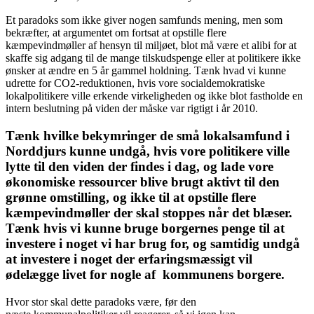
Et paradoks som ikke giver nogen samfunds mening, men som
bekræfter, at argumentet om fortsat at opstille flere
kæmpevindmøller af hensyn til miljøet, blot må være et alibi for at
skaffe sig adgang til de mange tilskudspenge eller at politikere ikke
ønsker at ændre en 5 år gammel holdning. Tænk hvad vi kunne
udrette for CO2-reduktionen, hvis vore socialdemokratiske
lokalpolitikere ville erkende virkeligheden og ikke blot fastholde en
intern beslutning på viden der måske var rigtigt i år 2010.
Tænk hvilke bekymringer de små lokalsamfund i
Norddjurs kunne undgå, hvis vore politikere ville
lytte til den viden der findes i dag, og lade vore
økonomiske ressourcer blive brugt aktivt til den
grønne omstilling, og ikke til at opstille flere
kæmpevindmøller der skal stoppes når det blæser.
Tænk hvis vi kunne bruge borgernes penge til at
investere i noget vi har brug for, og samtidig undgå
at investere i noget der erfaringsmæssigt vil
ødelægge livet for nogle af kommunens borgere.
Hvor stor skal dette paradoks være, før den