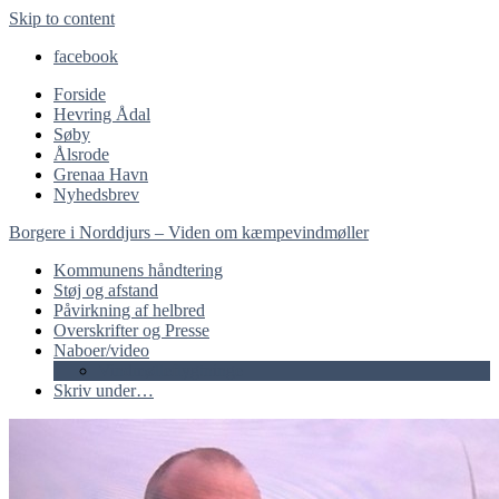
Skip to content
facebook
Forside
Hevring Ådal
Søby
Ålsrode
Grenaa Havn
Nyhedsbrev
Borgere i Norddjurs – Viden om kæmpevindmøller
Kommunens håndtering
Støj og afstand
Påvirkning af helbred
Overskrifter og Presse
Naboer/video
Vindmølleflygtninge
Skriv under…