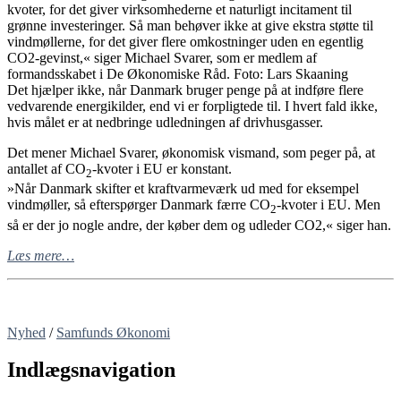
kvoter, for det giver virksomhederne et naturligt incitament til
grønne investeringer. Så man behøver ikke at give ekstra støtte til
vindmøllerne, for det giver flere omkostninger uden en egentlig
CO2-gevinst,« siger Michael Svarer, som er medlem af
formandsskabet i De Økonomiske Råd. Foto: Lars Skaaning
Det hjælper ikke, når Danmark bruger penge på at indføre flere
vedvarende energikilder, end vi er forpligtede til. I hvert fald ikke,
hvis målet er at nedbringe udledningen af drivhusgasser.
Det mener Michael Svarer, økonomisk vismand, som peger på, at
antallet af CO
-kvoter i EU er konstant.
2
»Når Danmark skifter et kraftvarmeværk ud med for eksempel
vindmøller, så efterspørger Danmark færre CO
-kvoter i EU. Men
2
så er der jo nogle andre, der køber dem og udleder CO2,« siger han.
Læs mere…
Nyhed
/
Samfunds Økonomi
Indlægsnavigation