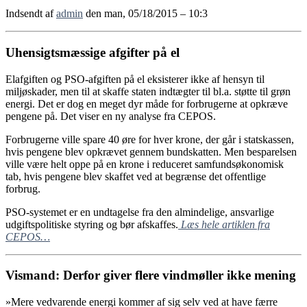
Indsendt af
admin
den man, 05/18/2015 – 10:3
Uhensigtsmæssige afgifter på el
Elafgiften og PSO-afgiften på el eksisterer ikke af hensyn til
miljøskader, men til at skaffe staten indtægter til bl.a. støtte til grøn
energi. Det er dog en meget dyr måde for forbrugerne at opkræve
pengene på. Det viser en ny analyse fra CEPOS.
Forbrugerne ville spare 40 øre for hver krone, der går i statskassen,
hvis pengene blev opkrævet gennem bundskatten. Men besparelsen
ville være helt oppe på en krone i reduceret samfundsøkonomisk
tab, hvis pengene blev skaffet ved at begrænse det offentlige
forbrug.
PSO-systemet er en undtagelse fra den almindelige, ansvarlige
udgiftspolitiske styring og bør afskaffes.
Læs hele artiklen fra
CEPOS…
Vismand: Derfor giver flere vindmøller ikke mening
»Mere vedvarende energi kommer af sig selv ved at have færre