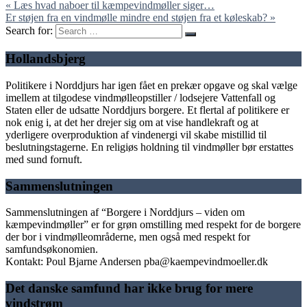
« Læs hvad naboer til kæmpevindmøller siger…
Er støjen fra en vindmølle mindre end støjen fra et køleskab? »
Search for:
Hollandsbjerg
Politikere i Norddjurs har igen fået en prekær opgave og skal vælge
imellem at tilgodese vindmølleopstiller / lodsejere Vattenfall og
Staten eller de udsatte Norddjurs borgere. Et flertal af politikere er
nok enig i, at det her drejer sig om at vise handlekraft og at
yderligere overproduktion af vindenergi vil skabe mistillid til
beslutningstagerne. En religiøs holdning til vindmøller bør erstattes
med sund fornuft.
Sammenslutningen
Sammenslutningen af “Borgere i Norddjurs – viden om
kæmpevindmøller” er for grøn omstilling med respekt for de borgere
der bor i vindmølleområderne, men også med respekt for
samfundsøkonomien.
Kontakt: Poul Bjarne Andersen pba@kaempevindmoeller.dk
Det danske samfund har ikke brug for mere
vindstrøm