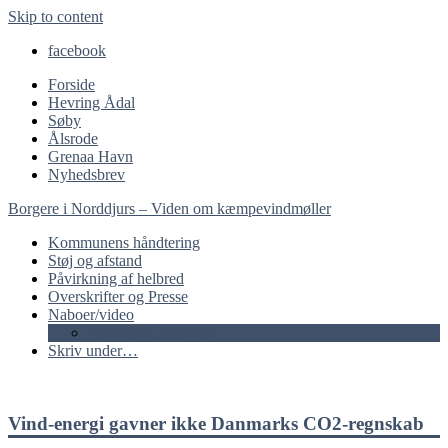
Skip to content
facebook
Forside
Hevring Ådal
Søby
Ålsrode
Grenaa Havn
Nyhedsbrev
Borgere i Norddjurs – Viden om kæmpevindmøller
Kommunens håndtering
Støj og afstand
Påvirkning af helbred
Overskrifter og Presse
Naboer/video
Vindmølleflygtninge
Skriv under…
Vind-energi gavner ikke Danmarks CO2-regnskab