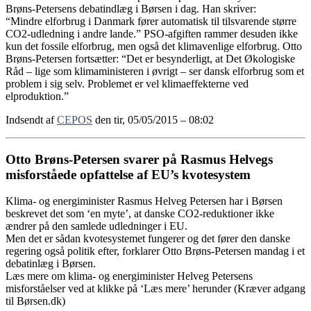
Brøns-Petersens debatindlæg i Børsen i dag. Han skriver:
“Mindre elforbrug i Danmark fører automatisk til tilsvarende større
CO2-udledning i andre lande.” PSO-afgiften rammer desuden ikke
kun det fossile elforbrug, men også det klimavenlige elforbrug. Otto
Brøns-Petersen fortsætter: “Det er besynderligt, at Det Økologiske
Råd – lige som klimaministeren i øvrigt – ser dansk elforbrug som et
problem i sig selv. Problemet er vel klimaeffekterne ved
elproduktion.”
Indsendt af
CEPOS
den tir, 05/05/2015 – 08:02
Otto Brøns-Petersen svarer på Rasmus Helvegs
misforståede opfattelse af EU’s kvotesystem
Klima- og energiminister Rasmus Helveg Petersen har i Børsen
beskrevet det som ‘en myte’, at danske CO2-reduktioner ikke
ændrer på den samlede udledninger i EU.
Men det er sådan kvotesystemet fungerer og det fører den danske
regering også politik efter, forklarer Otto Brøns-Petersen mandag i et
debatinlæg i Børsen.
Læs mere om klima- og energiminister Helveg Petersens
misforståelser ved at klikke på ‘Læs mere’ herunder (Kræver adgang
til Børsen.dk)