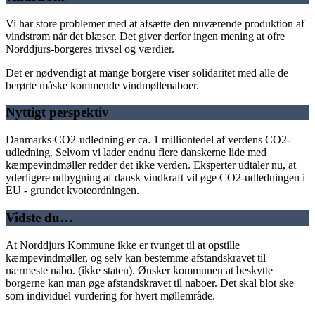
Vi har store problemer med at afsætte den nuværende produktion af
vindstrøm når det blæser. Det giver derfor ingen mening at ofre
Norddjurs-borgeres trivsel og værdier.
Det er nødvendigt at mange borgere viser solidaritet med alle de
berørte måske kommende vindmøllenaboer.
Nyttigt perspektiv
Danmarks CO2-udledning er ca. 1 milliontedel af verdens CO2-
udledning. Selvom vi lader endnu flere danskerne lide med
kæmpevindmøller redder det ikke verden. Eksperter udtaler nu, at
yderligere udbygning af dansk vindkraft vil øge CO2-udledningen i
EU - grundet kvoteordningen.
Vidste du…
At Norddjurs Kommune ikke er tvunget til at opstille
kæmpevindmøller, og selv kan bestemme afstandskravet til
nærmeste nabo. (ikke staten). Ønsker kommunen at beskytte
borgerne kan man øge afstandskravet til naboer. Det skal blot ske
som individuel vurdering for hvert møllemråde.