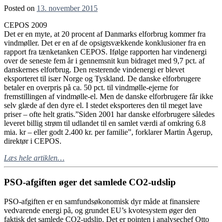
Posted on
13. november 2015
CEPOS 2009
Det er en myte, at 20 procent af Danmarks elforbrug kommer fra
vindmøller. Det er en af de opsigtsvækkende konklusioner fra en
rapport fra tænketanken CEPOS. Ifølge rapporten har vindenergi
over de seneste fem år i gennemsnit kun bidraget med 9,7 pct. af
danskernes elforbrug. Den resterende vindenergi er blevet
eksporteret til især Norge og Tyskland. De danske elforbrugere
betaler en overpris på ca. 50 pct. til vindmølle-ejerne for
fremstillingen af vindmølle-el. Men de danske elforbrugere får ikke
selv glæde af den dyre el. I stedet eksporteres den til meget lave
priser – ofte helt gratis.”Siden 2001 har danske elforbrugere således
leveret billig strøm til udlandet til en samlet værdi af omkring 6.8
mia. kr – eller godt 2.400 kr. per familie”, forklarer Martin Ågerup,
direktør i CEPOS.
Læs hele artiklen…
PSO-afgiften øger det samlede CO2-udslip
PSO-afgiften er en samfundsøkonomisk dyr måde at finansiere
vedvarende energi på, og grundet EU’s kvotesystem øger den
faktisk det samlede CO2-udslip. Det er pointen i analysechef Otto