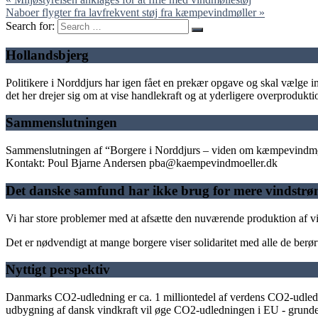
Naboer flygter fra lavfrekvent støj fra kæmpevindmøller »
Search for:
Hollandsbjerg
Politikere i Norddjurs har igen fået en prekær opgave og skal vælge imel
det her drejer sig om at vise handlekraft og at yderligere overproduktio
Sammenslutningen
Sammenslutningen af “Borgere i Norddjurs – viden om kæmpevindmøll
Kontakt: Poul Bjarne Andersen pba@kaempevindmoeller.dk
Det danske samfund har ikke brug for mere vindstr
Vi har store problemer med at afsætte den nuværende produktion af vi
Det er nødvendigt at mange borgere viser solidaritet med alle de be
Nyttigt perspektiv
Danmarks CO2-udledning er ca. 1 milliontedel af verdens CO2-udledni
udbygning af dansk vindkraft vil øge CO2-udledningen i EU - grunde