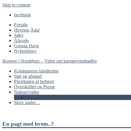
Skip to content
facebook
Forside
Hevring Ådal
Søby
Ålsrode
Grenaa Havn
Nyhedsbrev
Borgere i Norddjurs – Viden om kæmpevindmøller
Kommunens håndtering
Støj og afstand
Påvirkning af helbred
Overskrifter og Presse
Naboer/video
Vindmølleflygtninge
Skriv under…
En pagt med hvem..?