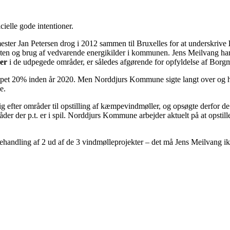
cielle gode intentioner.
ter Jan Petersen drog i 2012 sammen til Bruxelles for at underskrive
iviteten og brug af vedvarende energikilder i kommunen. Jens Meilvang 
ler
i de udpegede områder, er således afgørende for opfyldelse af Borgm
pet 20% inden år 2020. Men Norddjurs Kommune sigte langt over og har
e.
ig efter områder til opstilling af kæmpevindmøller, og opsøgte derfor de 
råder der p.t. er i spil. Norddjurs Kommune arbejder aktuelt på at opst
behandling af 2 ud af de 3 vindmølleprojekter – det må Jens Meilvang ik