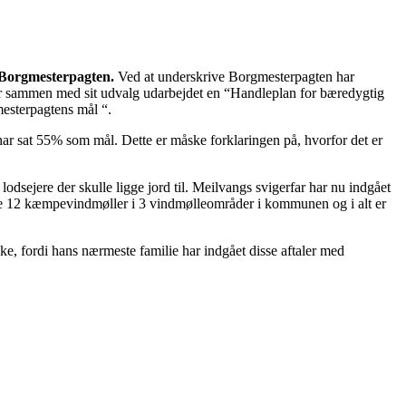
Borgmesterpagten.
Ved at underskrive Borgmesterpagten har
har sammen med sit udvalg udarbejdet en “Handleplan for bæredygtig
esterpagtens mål “.
 sat 55% som mål. Dette er måske forklaringen på, hvorfor det er
lodsejere der skulle ligge jord til. Meilvangs svigerfar har nu indgået
ille 12 kæmpevindmøller i 3 vindmølleområder i kommunen og i alt er
ke, fordi hans nærmeste familie har indgået disse aftaler med