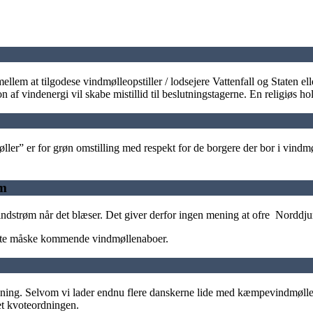
lem at tilgodese vindmølleopstiller / lodsejere Vattenfall og Staten eller
n af vindenergi vil skabe mistillid til beslutningstagerne. En religiøs ho
er” er for grøn omstilling med respekt for de borgere der bor i vin
øm
ndstrøm når det blæser. Det giver derfor ingen mening at ofre Norddjur
rørte måske kommende vindmøllenaboer.
ng. Selvom vi lader endnu flere danskerne lide med kæmpevindmøller re
t kvoteordningen.