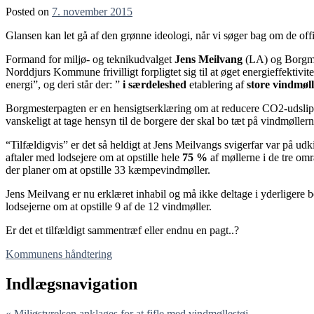
Posted on
7. november 2015
Glansen kan let gå af den grønne ideologi, når vi søger bag om de offi
Formand for miljø- og teknikudvalget
Jens Meilvang
(LA) og Borgmes
Norddjurs Kommune frivilligt forpligtet sig til at øget energieffekt
energi”, og deri står der: ”
i særdeleshed
etablering af
store vindmøl
Borgmesterpagten er en hensigtserklæring om at reducere CO2-udslip
vanskeligt at tage hensyn til de borgere der skal bo tæt på vindmøllern
“Tilfældigvis” er det så heldigt at Jens Meilvangs svigerfar var på udk
aftaler med lodsejere om at opstille hele
75 %
af møllerne i de tre om
der planer om at opstille 33 kæmpevindmøller.
Jens Meilvang er nu erklæret inhabil og må ikke deltage i yderligere 
lodsejerne om at opstille 9 af de 12 vindmøller.
Er det et tilfældigt sammentræf eller endnu en pagt..?
Kommunens håndtering
Indlægsnavigation
« Miljøstyrelsen anklages for at fifle med vindmøllestøj