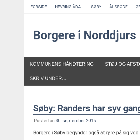
Skip
FORSIDE
HEVRING ÅDAL
SØBY
ÅLSRODE
G
to
content
Borgere i Norddjur
KOMMUNENS HÅNDTERING
STØJ OG AFST
SKRIV UNDER…
Søby: Randers har syv gang
Posted on
30. september 2015
Borgere i Søby begynder også at røre på sig ved u