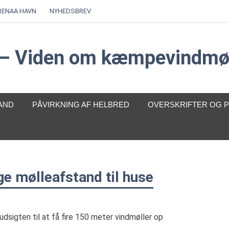
RENAA HAVN
NYHEDSBREV
s – Viden om kæmpevindmøl
AND
PÅVIRKNING AF HELBRED
OVERSKRIFTER OG 
e mølleafstand til huse
dsigten til at få fire 150 meter vindmøller op