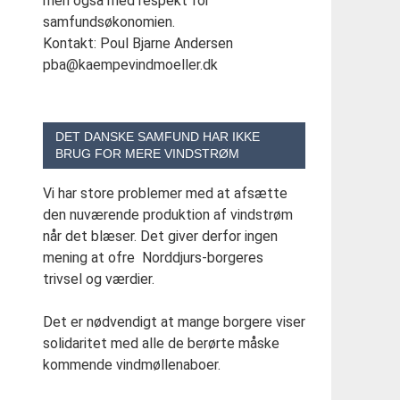
men også med respekt for
samfundsøkonomien.
Kontakt: Poul Bjarne Andersen
pba@kaempevindmoeller.dk
DET DANSKE SAMFUND HAR IKKE
BRUG FOR MERE VINDSTRØM
Vi har store problemer med at afsætte
den nuværende produktion af vindstrøm
når det blæser. Det giver derfor ingen
mening at ofre Norddjurs-borgeres
trivsel og værdier.
Det er nødvendigt at mange borgere viser
solidaritet med alle de berørte måske
kommende vindmøllenaboer.