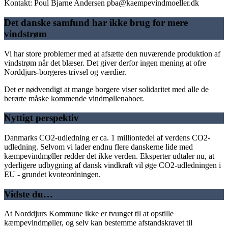
Kontakt: Poul Bjarne Andersen pba@kaempevindmoeller.dk
Det danske samfund har ikke brug for mere
vindstrøm
Vi har store problemer med at afsætte den nuværende produktion af
vindstrøm når det blæser. Det giver derfor ingen mening at ofre
Norddjurs-borgeres trivsel og værdier.
Det er nødvendigt at mange borgere viser solidaritet med alle de
berørte måske kommende vindmøllenaboer.
Nyttigt perspektiv
Danmarks CO2-udledning er ca. 1 milliontedel af verdens CO2-
udledning. Selvom vi lader endnu flere danskerne lide med
kæmpevindmøller redder det ikke verden. Eksperter udtaler nu, at
yderligere udbygning af dansk vindkraft vil øge CO2-udledningen i
EU - grundet kvoteordningen.
Vidste du…
At Norddjurs Kommune ikke er tvunget til at opstille
kæmpevindmøller, og selv kan bestemme afstandskravet til