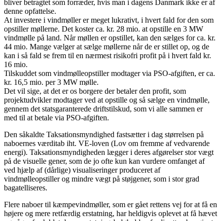
bliver betragtet som forræder, hvis man i dagens Danmark ikke er af
denne opfattelse.
At investere i vindmøller er meget lukrativt, i hvert fald for den som
opstiller møllerne. Det koster ca. kr. 28 mio. at opstille en 3 MW
vindmølle på land. Når møllen er opstillet, kan den sælges for ca. kr.
44 mio. Mange vælger at sælge møllerne når de er stillet op, og de
kan i så fald se frem til en nærmest risikofri profit på i hvert fald kr.
16 mio.
Tilskuddet som vindmølleopstiller modtager via PSO-afgiften, er ca.
kr. 16,5 mio. per 3 MW mølle.
Det vil sige, at det er os borgere der betaler den profit, som
projektudvikler modtager ved at opstille og så sælge en vindmølle,
gennem det statsgaranterede driftstilskud, som vi alle sammen er
med til at betale via PSO-afgiften.
Den såkaldte Taksationsmyndighed fastsætter i dag størrelsen på
naboernes værditab iht. VE-loven (Lov om fremme af vedvarende
energi). Taksationsmyndigheden lægger i deres afgørelser stor vægt
på de visuelle gener, som de jo ofte kun kan vurdere omfanget af
ved hjælp af (dårlige) visualiseringer produceret af
vindmølleopstiller og mindre vægt på støjgener, som i stor grad
bagatelliseres.
Flere naboer til kæmpevindmøller, som er gået rettens vej for at få en
højere og mere retfærdig erstatning, har heldigvis oplevet at få hævet