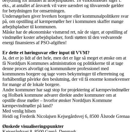
betydning for antallet af arbejdspladser. 18 virksomheder siger f.
eks., at antallet af årsværk vil være uændret og tilsvarende gælder
for betydningen for omsætningen.
Undersøgelsen giver hverken borgere eller kommunalpolitikere svar
på, om opstilling af kæmpemøller her i kommunen skaffer mange
arbejdspladser til kommunen.
Måske har de økonomiske vismænd ret, når de siger, at opstilling af
vindmøller koster arbejdspladser, fordi støtten til den vedvarende
energi finansieres af PSO-afgiften!
Er dette et høringssvar eller input til VVM?
Ja, det er jo lidt af det hele, men det er lige så meget et ønske om at
få Norddjurs Kommunes administration og politikkerne til at tage
denne proces alvorligt og kommunikere professionel med
kommunens borgere og tage vores bekymringer til efterretning og
forhåbentligt påvirke den beslutning, der vil få enorme konsekvenser
for mange af de lokale borgere.
Andre kommuner har sagt stop for projektering af kæmpevindmøller
og Holbæk kommune advarer direkte andre kommuner om at
opstille disse møller – hvorfor ønsker Norddjurs Kommune
kæmpevindmøller på land?
Med venlig hilsen
Heidi og Frederik Nicolajsen Kejsegårdsvej 6, 8500 Ålsrode Grenaa
Ønskede visualiseringspunkter
Kejsegårdsvej 8, 8500 Grenå, Denmark