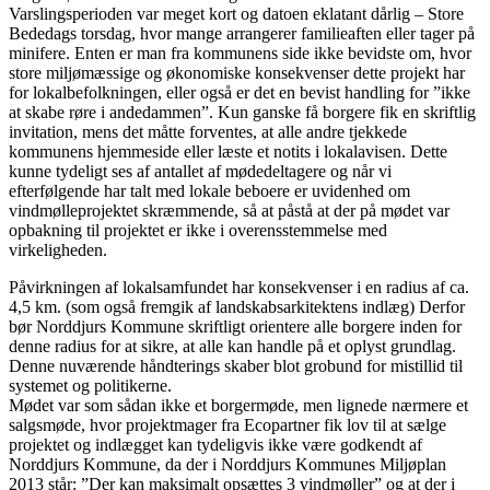
Varslingsperioden var meget kort og datoen eklatant dårlig – Store
Bededags torsdag, hvor mange arrangerer familieaften eller tager på
minifere. Enten er man fra kommunens side ikke bevidste om, hvor
store miljømæssige og økonomiske konsekvenser dette projekt har
for lokalbefolkningen, eller også er det en bevist handling for ”ikke
at skabe røre i andedammen”. Kun ganske få borgere fik en skriftlig
invitation, mens det måtte forventes, at alle andre tjekkede
kommunens hjemmeside eller læste et notits i lokalavisen. Dette
kunne tydeligt ses af antallet af mødedeltagere og når vi
efterfølgende har talt med lokale beboere er uvidenhed om
vindmølleprojektet skræmmende, så at påstå at der på mødet var
opbakning til projektet er ikke i overensstemmelse med
virkeligheden.
Påvirkningen af lokalsamfundet har konsekvenser i en radius af ca.
4,5 km. (som også fremgik af landskabsarkitektens indlæg) Derfor
bør Norddjurs Kommune skriftligt orientere alle borgere inden for
denne radius for at sikre, at alle kan handle på et oplyst grundlag.
Denne nuværende håndterings skaber blot grobund for mistillid til
systemet og politikerne.
Mødet var som sådan ikke et borgermøde, men lignede nærmere et
salgsmøde, hvor projektmager fra Ecopartner fik lov til at sælge
projektet og indlægget kan tydeligvis ikke være godkendt af
Norddjurs Kommune, da der i Norddjurs Kommunes Miljøplan
2013 står: ”Der kan maksimalt opsættes 3 vindmøller” og at der i