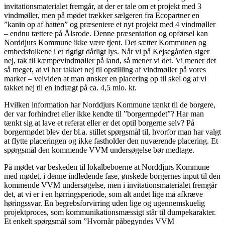
invitationsmaterialet fremgår, at der er tale om et projekt med 3
vindmøller, men på mødet trækker sælgeren fra Ecopartner en
”kanin op af hatten” og præsentere et nyt projekt med 4 vindmøller
– endnu tættere på Ålsrode. Denne præsentation og opførsel kan
Norddjurs Kommune ikke være tjent. Det sætter Kommunen og
embedsfolkene i et rigtigt dårligt lys. Når vi på Kejsegården siger
nej, tak til kæmpevindmøller på land, så mener vi det. Vi mener det
så meget, at vi har takket nej til opstilling af vindmøller på vores
marker – velviden at man ønsker en placering op til skel og at vi
takket nej til en indtægt på ca. 4,5 mio. kr.
Hvilken information har Norddjurs Kommune tænkt til de borgere,
der var forhindret eller ikke kendte til ”borgermødet”? Har man
tænkt sig at lave et referat eller er det optil borgerne selv? På
borgermødet blev der bl.a. stillet spørgsmål til, hvorfor man har valgt
at flytte placeringen og ikke fastholder den nuværende placering. Et
spørgsmål den kommende VVM undersøgelse bør medtage.
På mødet var beskeden til lokalbeboerne at Norddjurs Kommune
med mødet, i denne indledende fase, ønskede borgernes input til den
kommende VVM undersøgelse, men i invitationsmaterialet fremgår
det, at vi er i en hørringsperiode, som alt andet lige må afkræve
høringssvar. En begrebsforvirring uden lige og ugennemskuelig
projektproces, som kommunikationsmæssigt står til dumpekarakter.
Et enkelt spørgsmål som ”Hvornår påbegyndes VVM