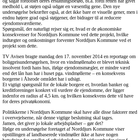
og sågar fordoblet deres erstatningsbeløb, bl.a. fordi retten har givet
medhold i, at støjen også udgør en væsentlig gene. Den nye
undersøgelse bekræfter også, at det ikke bare er visuelle gener, men i
endnu højere grad også støjgener, der bidrager til at reducere
ejendomsværdierne.
Spørgsmål, der naturligt rejser sig er, hvad er de økonomiske
konsekvenser for Norddjurs Kommune ved dette projekt, hvilke
indtægter og omkostninger forventer Norddjurs Kommune ved et
projekt som dette.
TV Avisen bragte mandag den 17. november 2014 en reportage om
boligprisundersøgelsen, hvor en vindmøllenabo er blevet teknisk
insolvent fordi hans hus, ifølge ejendomsmægler, er mindre værd
end det lån han har i huset pga. vindmøllerne – en konsekvens
borgerne i Ålsrode området har i udsigt.
Et vigtigt spørgsmål for de lokale borgere er, hvordan banker og
kreditforeninger konkret vil vurdere de ejendomme, der ligger
indenfor en radius af 4,5 km. og hvilken konsekvens dette vil have
for deres privatøkonomi.
Politikkerne i Norddjurs Kommune skal have alle disse faktorer med
i overvejelserne, når denne vigtige beslutning skal tages.
Jamen, det giver jo lokale arbejdspladser – gør det?
Ifølge en undersøgelse foretaget af Norddjurs Kommune viser
opstillingen af landbaserede vindmøller ikke at have nogen