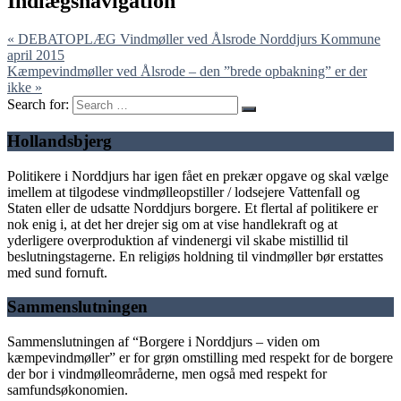
Indlægsnavigation
« DEBATOPLÆG Vindmøller ved Ålsrode Norddjurs Kommune
april 2015
Kæmpevindmøller ved Ålsrode – den ”brede opbakning” er der
ikke »
Search for:
Hollandsbjerg
Politikere i Norddjurs har igen fået en prekær opgave og skal vælge
imellem at tilgodese vindmølleopstiller / lodsejere Vattenfall og
Staten eller de udsatte Norddjurs borgere. Et flertal af politikere er
nok enig i, at det her drejer sig om at vise handlekraft og at
yderligere overproduktion af vindenergi vil skabe mistillid til
beslutningstagerne. En religiøs holdning til vindmøller bør erstattes
med sund fornuft.
Sammenslutningen
Sammenslutningen af “Borgere i Norddjurs – viden om
kæmpevindmøller” er for grøn omstilling med respekt for de borgere
der bor i vindmølleområderne, men også med respekt for
samfundsøkonomien.