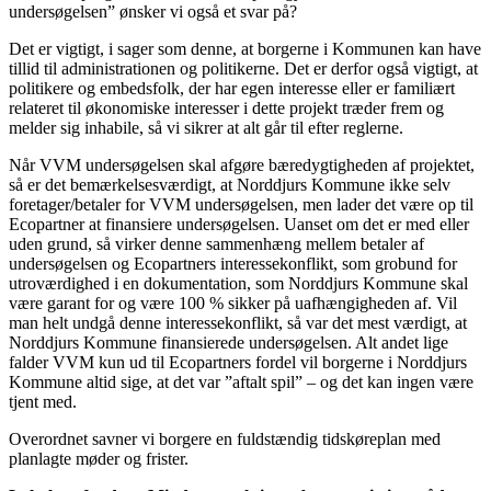
undersøgelsen” ønsker vi også et svar på?
Det er vigtigt, i sager som denne, at borgerne i Kommunen kan have
tillid til administrationen og politikerne. Det er derfor også vigtigt, at
politikere og embedsfolk, der har egen interesse eller er familiært
relateret til økonomiske interesser i dette projekt træder frem og
melder sig inhabile, så vi sikrer at alt går til efter reglerne.
Når VVM undersøgelsen skal afgøre bæredygtigheden af projektet,
så er det bemærkelsesværdigt, at Norddjurs Kommune ikke selv
foretager/betaler for VVM undersøgelsen, men lader det være op til
Ecopartner at finansiere undersøgelsen. Uanset om det er med eller
uden grund, så virker denne sammenhæng mellem betaler af
undersøgelsen og Ecopartners interessekonflikt, som grobund for
utroværdighed i en dokumentation, som Norddjurs Kommune skal
være garant for og være 100 % sikker på uafhængigheden af. Vil
man helt undgå denne interessekonflikt, så var det mest værdigt, at
Norddjurs Kommune finansierede undersøgelsen. Alt andet lige
falder VVM kun ud til Ecopartners fordel vil borgerne i Norddjurs
Kommune altid sige, at det var ”aftalt spil” – og det kan ingen være
tjent med.
Overordnet savner vi borgere en fuldstændig tidskøreplan med
planlagte møder og frister.