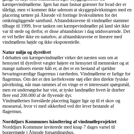
kæmpevindmøllerne. Igen har man fastsat grænser for hvad der er
tåleligt, men vi kommer ikke udenom at skyggepåvirkningen med en
placering tættere på Ålsrode vil forringe livskvaliteten for det
omkringliggende samfund. Afstandskravene til vindmøller stammer
tilbage til 1999, hvor tanken om kæmpevindmøller på land slet ikke
var til stede og derfor, er disse afstandskrav i dag utidssvarende. Det
er vel heller ikke en naturlov, at afstandskravene er lineære med
vindmøllens højde og ikke ekspotentielle.
Natur miljø og dyrelivet
I debatten om kæmpevindmøller virker det næsten som om at
hensynet til dyrelivet vægter højere en hensynet til mennesket og at
mange naboers eneste håb er, at der er en bestand af sjældne
bevaringsværdige flagermus i nærheden. Vindmøllerne er farlige for
flagermus. Om det er den lavfrekvente støj eller den direkte fysiske
påvirkning, når man rammes af en vinge er et interessant spørgsmål,
men en undersøgelse har vist, at tyske landmøller hvert år dræber
flere end 200.000 af de flyvende dyr.
Vindmøllernes foreslåede placering ligger lige op til et skov og
moseareal, hvor vi med sikkerhed ved der lever bestande af
flagermus.
Norddjurs Kommunes håndtering af vindmølleprojektet
Norddjurs Kommune inviterede med knap 7 dages varsel til
borgermøde i Ålsrode forsamlingshus.