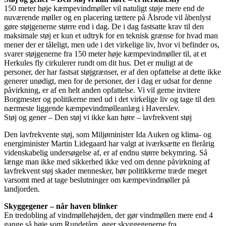
150 meter høje kæmpevindmøller vil natuligt støje mere end de
nuværende møller og en placering tættere på Ålsrode vil åbenlyst
gøre støjgenerne større end i dag. De i dag fastsatte krav til den
maksimale støj er kun et udtryk for en teknisk grænse for hvad man
mener der er tåleligt, men ude i det virkelige liv, hvor vi befinder os,
svarer støjgenerne fra 150 meter høje kæmpevindmøller til, at et
Herkules fly cirkulerer rundt om dit hus. Det er muligt at de
personer, der har fastsat støjgrænser, er af den opfattelse at dette ikke
generer unødigt, men for de personer, der i dag er udsat for denne
påvirkning, er af en helt anden opfattelse. Vi vil gerne invitere
Borgmester og politikerne med ud i det virkelige liv og tage til den
nærmeste liggende kæmpevindmølleanlæg i Haverslev.
Støj og gener – Den støj vi ikke kan høre – lavfrekvent støj
Den lavfrekvente støj, som Miljøminister Ida Auken og klima- og
energiminister Martin Lidegaard har valgt at iværksætte en flerårig
videnskabelig undersøgelse af, er af endnu større bekymring. Så
længe man ikke med sikkerhed ikke ved om denne påvirkning af
lavfrekvent støj skader mennesker, bør politikkerne træde meget
varsomt med at tage beslutninger om kæmpevindmøller på
landjorden.
Skyggegener – når haven blinker
En tredobling af vindmøllehøjden, der gør vindmøllen mere end 4
gange så høje som Rundetårn, øger skyggegenerne fra