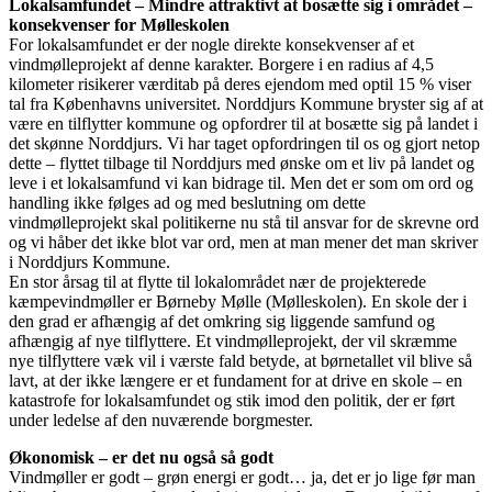
Lokalsamfundet – Mindre attraktivt at bosætte sig i området –
konsekvenser for Mølleskolen
For lokalsamfundet er der nogle direkte konsekvenser af et
vindmølleprojekt af denne karakter. Borgere i en radius af 4,5
kilometer risikerer værditab på deres ejendom med optil 15 % viser
tal fra Københavns universitet. Norddjurs Kommune bryster sig af at
være en tilflytter kommune og opfordrer til at bosætte sig på landet i
det skønne Norddjurs. Vi har taget opfordringen til os og gjort netop
dette – flyttet tilbage til Norddjurs med ønske om et liv på landet og
leve i et lokalsamfund vi kan bidrage til. Men det er som om ord og
handling ikke følges ad og med beslutning om dette
vindmølleprojekt skal politikerne nu stå til ansvar for de skrevne ord
og vi håber det ikke blot var ord, men at man mener det man skriver
i Norddjurs Kommune.
En stor årsag til at flytte til lokalområdet nær de projekterede
kæmpevindmøller er Børneby Mølle (Mølleskolen). En skole der i
den grad er afhængig af det omkring sig liggende samfund og
afhængig af nye tilflyttere. Et vindmølleprojekt, der vil skræmme
nye tilflyttere væk vil i værste fald betyde, at børnetallet vil blive så
lavt, at der ikke længere er et fundament for at drive en skole – en
katastrofe for lokalsamfundet og stik imod den politik, der er ført
under ledelse af den nuværende borgmester.
Økonomisk – er det nu også så godt
Vindmøller er godt – grøn energi er godt… ja, det er jo lige før man