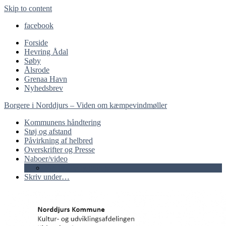
Skip to content
facebook
Forside
Hevring Ådal
Søby
Ålsrode
Grenaa Havn
Nyhedsbrev
Borgere i Norddjurs – Viden om kæmpevindmøller
Kommunens håndtering
Støj og afstand
Påvirkning af helbred
Overskrifter og Presse
Naboer/video
Vindmølleflygtninge
Skriv under…