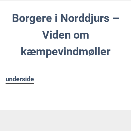
Skip
to
Borgere i Norddjurs –
content
Viden om
kæmpevindmøller
underside